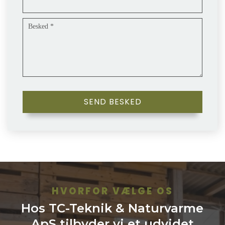
HVORFOR VÆLGE OS
Hos TC-Teknik & Naturvarme
ApS tilbyder vi et udvidet