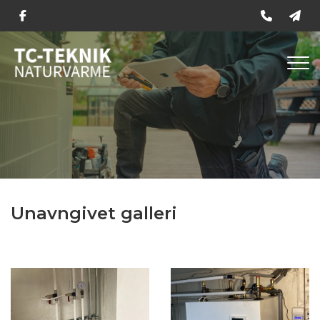
Skip
to
main
content
Unavngivet galleri