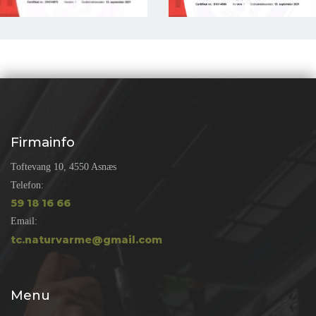
Firmainfo
Toftevang 10, 4550 Asnæs
Telefon:
59 18 16 66
Email:
tc.naturvarme@gmail.com
Menu