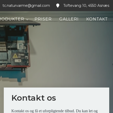
tc.naturvarme@gmail.com
Toftevang 10, 4550 Asnæs
RODUKTER
PRISER
GALLERI
KONTAKT
Kontakt os
Kontakt os og få et uforpligtende tilbud. Du kan let og