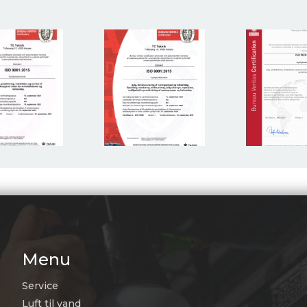
Menu
Service
Luft til vand