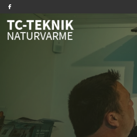
Gå
til
hovedindhold