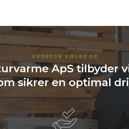
HVORFOR VÆLGE OS
rvarme ApS tilbyder vi
om sikrer en optimal dri