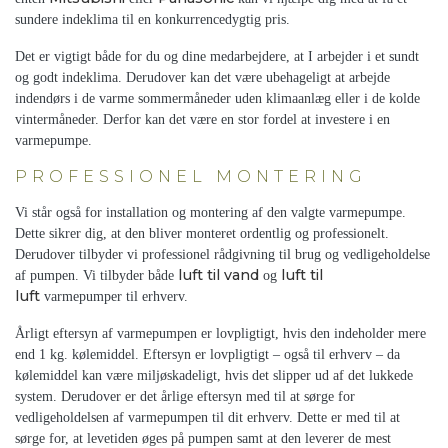
sundere indeklima til en konkurrencedygtig pris.
Det er vigtigt både for du og dine medarbejdere, at I arbejder i et sundt
og godt indeklima. Derudover kan det være ubehageligt at arbejde
indendørs i de varme sommermåneder uden klimaanlæg eller i de kolde
vintermåneder. Derfor kan det være en stor fordel at investere i en
varmepumpe.
PROFESSIONEL MONTERING
Vi står også for installation og montering af den valgte varmepumpe.
Dette sikrer dig, at den bliver monteret ordentlig og professionelt.
Derudover tilbyder vi professionel rådgivning til brug og vedligeholdelse
luft til vand
luft til
af pumpen. Vi tilbyder både
og
luft
varmepumper til erhverv.
Årligt eftersyn af varmepumpen er lovpligtigt, hvis den indeholder mere
end 1 kg. kølemiddel. Eftersyn er lovpligtigt – også til erhverv – da
kølemiddel kan være miljøskadeligt, hvis det slipper ud af det lukkede
system. Derudover er det årlige eftersyn med til at sørge for
vedligeholdelsen af varmepumpen til dit erhverv. Dette er med til at
sørge for, at levetiden øges på pumpen samt at den leverer de mest