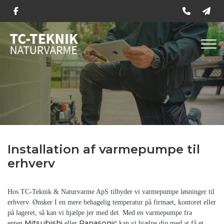
Gå
til
hovedindhold
Installation af varmepumpe til
erhverv
Hos TC-Teknik & Naturvarme ApS tilbyder vi varmepumpe løsninger til
erhverv. Ønsker I en mere behagelig temperatur på firmaet, kontoret eller
på lageret, så kan vi hjælpe jer med det. Med en varmepumpe fra
Mitsubishi
Panasonic
enten
eller
kan vi hjælpe dig med at få et