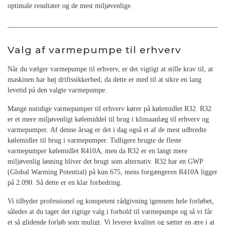
optimale resultater og de mest miljøvenlige.
Valg af varmepumpe til erhverv
Når du vælger varmepumpe til erhverv, er det vigtigt at stille krav til, at
maskinen har høj driftssikkerhed, da dette er med til at sikre en lang
levetid på den valgte varmepumpe.
Mange nutidige varmepumper til erhverv kører på kølemidlet R32. R32
er et mere miljøvenligt kølemiddel til brug i klimaanlæg til erhverv og
varmepumper. Af denne årsag er det i dag også et af de mest udbredte
kølemidler til brug i varmepumper. Tidligere brugte de fleste
varmepumper kølemidlet R410A, men da R32 er en langt mere
miljøvenlig løsning bliver det brugt som alternativ. R32 har en GWP
(Global Warming Potential) på kun 675, mens forgængeren R410A ligger
på 2.090. Så dette er en klar forbedring.
Vi tilbyder professionel og kompetent rådgivning igennem hele forløbet,
således at du tager det rigtige valg i forhold til varmepumpe og så vi får
et så glidende forløb som muligt. Vi leverer kvalitet og sætter en ære i at