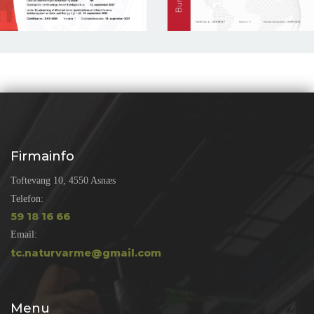
Firmainfo
Toftevang 10, 4550 Asnæs
Telefon:
59 18 16 66
Email:
tc.naturvarme@gmail.com
Menu