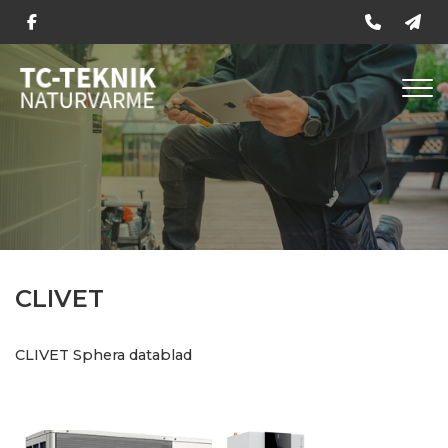
Gå
til
hovedindhold
CLIVET
CLIVET Sphera datablad