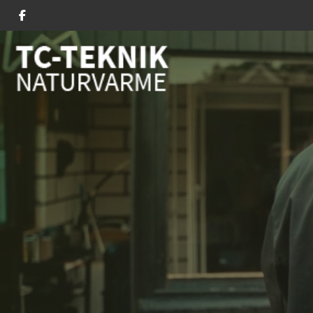
Gå
til
hovedindhold