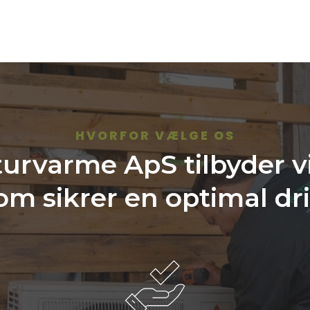
HVORFOR VÆLGE OS
rvarme ApS tilbyder vi
om sikrer en optimal dri