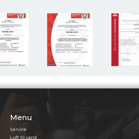
Menu
Service
Luft til vand